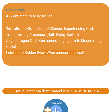
Boekentips
Klik om meteen te bestellen.
‘Invitation to Solitude and Silence: Experiencing God’s
Transforming Presence’ (Ruth Haley Barton)
Zeg het tegen God. Een aanmoediging om te bidden (Luigi
Gioia)
Luisterend Bidden (New Wine cursusmateriaal)
Het jeugdthema deze maand is VRIENDSCHAPPEN