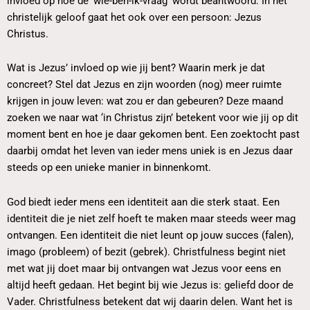
invloed op hoe de ‘wie-ben-ik-vraag’ wordt beantwoord. In het
christelijk geloof gaat het ook over een persoon: Jezus
Christus.
Wat is Jezus’ invloed op wie jij bent? Waarin merk je dat
concreet? Stel dat Jezus en zijn woorden (nog) meer ruimte
krijgen in jouw leven: wat zou er dan gebeuren? Deze maand
zoeken we naar wat ‘in Christus zijn’ betekent voor wie jij op dit
moment bent en hoe je daar gekomen bent. Een zoektocht past
daarbij omdat het leven van ieder mens uniek is en Jezus daar
steeds op een unieke manier in binnenkomt.
God biedt ieder mens een identiteit aan die sterk staat. Een
identiteit die je niet zelf hoeft te maken maar steeds weer mag
ontvangen. Een identiteit die niet leunt op jouw succes (falen),
imago (probleem) of bezit (gebrek). Christfulness begint niet
met wat jij doet maar bij ontvangen wat Jezus voor eens en
altijd heeft gedaan. Het begint bij wie Jezus is: geliefd door de
Vader. Christfulness betekent dat wij daarin delen. Want het is