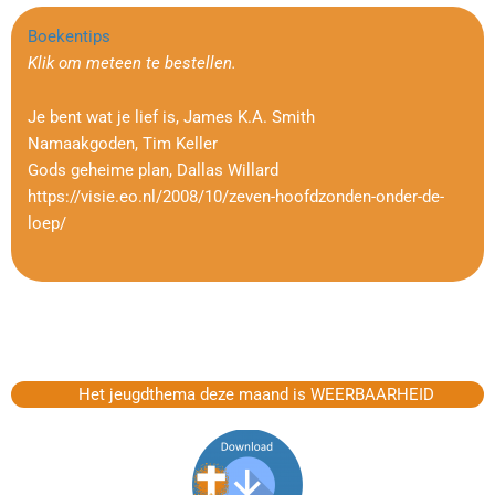
Boekentips
Klik om meteen te bestellen.
Je bent wat je lief is, James K.A. Smith
Namaakgoden, Tim Keller
Gods geheime plan, Dallas Willard
https://visie.eo.nl/2008/10/zeven-hoofdzonden-onder-de-
loep/
Het jeugdthema deze maand is WEERBAARHEID