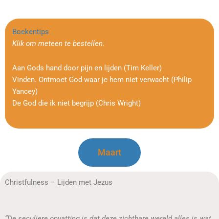
Boekentips
Klik om meteen te bestellen.
Aan Gods hand door pijn en lijden (Tim Keller)
Vinden. Ontmoet God waar je hem niet verwacht (Philip
Yancey)
De God die ik niet begrijp (Chris Wright)
Maart
Christfulness – Lijden met Jezus
“De seculiere opvatting is dat deze zichtbare wereld alles is wat