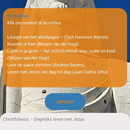
Boekentips
Klik om meteen te bestellen.
Liturgie van het alledaagse – (Tish Harrison Warren)
Koester je hart (Mirjam van der Vegt)
Lucht in je gezin – het stiltedoeboek voor ouder en kind
(Mirjam van der Vegt)
Leve de saaie christen! (Andrew Beyers)
Leven met Jezus van dag tot dag (Juan Carlos Ortiz)
Januari
Christfulness – Dagelijks leven met Jezus