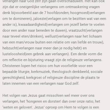
verlangen naar God zelf zijn gaan overschaduwen. Het kan ook
zijn dat er oneigenlijke verlangens om ontmaskering vragen
denk bijvoorbeeld aan de 7 hoofdzonden; hoogmoed(verlangen
om te domineren), jaloezie(verlagen om te bezitten wat van een
ander is), kwaadaardigheid(verlangen om jezelf beter te voelen
door een ander naar beneden te duwen), vraatzucht(verlangen
naar teveel eten/drinken), wellust(verlangen naar het lichaam
van een man/vrouw buiten een relatie om van liefde en trouw),
hebzucht(verlangen naar meer dan je nodig hebt) en
lusteloosheid(een gebrek aan verlangen). Een derde vorm die
om reflectie en bijsturing vraagt zijn de religieuze verlangens.
Christenen lopen het risico om hun voorliefde voor een
bepaalde liturgie, kerkmuziek, theologisch denkbeeld, sociale
gerechtigheid, kerkgroei of religieuze discipline de plaats te
laten innemen van een verlangen naar God zelf.
Het volgen van Jezus gaat misschien wel meer over ons
verlangen, het ‘hongeren en dorsten’ dan over onze ratio; het
‘weten en geloven’. Jezus’ oproep om Hem te volgen is een